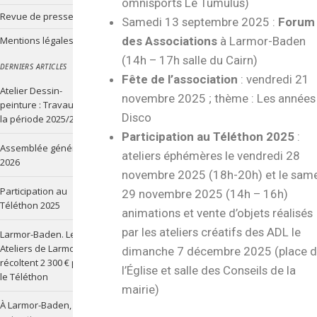
omnisports Le Tumulus)
Revue de presse
Samedi 13 septembre 2025 :
Forum
des Associations
à Larmor-Baden
Mentions légales
(14h – 17h salle du Cairn)
DERNIERS ARTICLES
Fête de l’association
: vendredi 21
Atelier Dessin-
novembre 2025 ; thème : Les années
peinture : Travaux de
Disco
la période 2025/2026
Participation au Téléthon 2025
:
Assemblée générale
ateliers éphémères le vendredi 28
2026
novembre 2025 (18h-20h) et le sam
Participation au
29 novembre 2025 (14h – 16h)
Téléthon 2025
animations et vente d’objets réalisés
par les ateliers créatifs des ADL le
Larmor-Baden. Les
Ateliers de Larmor
dimanche 7 décembre 2025 (place 
récoltent 2 300 € pour
l’Église et salle des Conseils de la
le Téléthon
mairie)
À Larmor-Baden, les