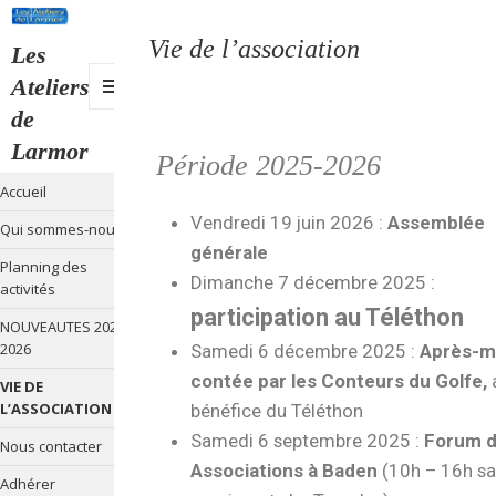
Vie de l’association
Les
Ateliers
de
MENU
Larmor
ET
Période 2025-2026
WIDGETS
Accueil
Vendredi 19 juin 2026 :
Assemblée
Qui sommes-nous ?
générale
Planning des
Dimanche 7 décembre 2025 :
activités
participation au Téléthon
NOUVEAUTES 2025-
2026
Samedi 6 décembre 2025 :
Après-m
contée par les Conteurs du Golfe,
VIE DE
L’ASSOCIATION
bénéfice du Téléthon
Samedi 6 septembre 2025 :
Forum 
Nous contacter
Associations à Baden
(10h – 16h sa
Adhérer