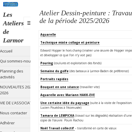
Atelier Dessin-peinture : Trava
Les
de la période 2025/2026
Ateliers
de
MENU
Aquarelle
Larmor
ET
Technique mixte collage et peinture
WIDGETS
Edward Hopper le hors champ (insérer une œuvre de Hopper impo
Accueil
et développer ce que l’on n’y voit pas)
Qui sommes-nous ?
Pouring
(coulures et exploitation des fonds)
Planning des
Semaine du golfe
(des bateaux à Larmor-Baden de préférence)
activités
Portraits rapides
NOUVEAUTES 2025-
Bouquet en une séance
(travailler vite)
2026
Aquarelle avec Mariann HAKK-EVE
VIE DE L’ASSOCIATION
Une certaine idée du paysage
(suite à la visite de l’exposition
Lucien Pouëdras à l’écomusée)
Nous contacter
Tamara de LEMPICKA
(travail sur les dégradés) réalisation d’une
copie de l’œuvre Poum Rachou
Adhérer
Noël Travail collectif
– transformé en carte de vœux