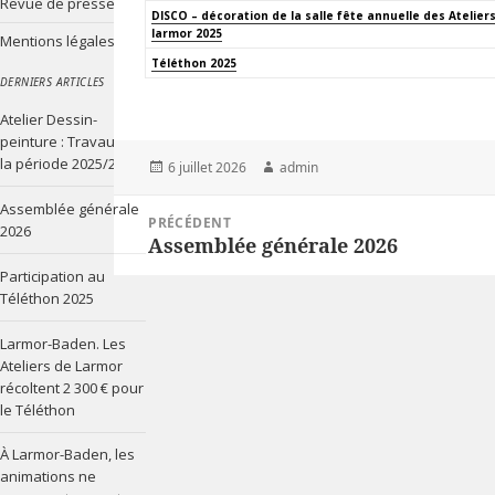
Revue de presse
DISCO – décoration de la salle fête annuelle des Atelier
larmor 2025
Mentions légales
Téléthon 2025
DERNIERS ARTICLES
Atelier Dessin-
peinture : Travaux de
la période 2025/2026
Publié
Auteur
6 juillet 2026
admin
le
Navigation
Assemblée générale
PRÉCÉDENT
de
2026
Assemblée générale 2026
l’article
Article
précédent :
Participation au
Téléthon 2025
Larmor-Baden. Les
Ateliers de Larmor
récoltent 2 300 € pour
le Téléthon
À Larmor-Baden, les
animations ne