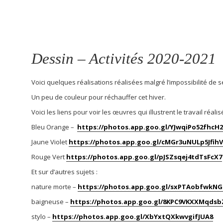
Dessin – Activités 2020-2021
Voici quelques réalisations réalisées malgré l’impossibilité de
Un peu de couleur pour réchauffer cet hiver.
Voici les liens pour voir les œuvres qui illustrent le travail réal
Bleu Orange –
https://photos.app.goo.gl/YJwqiPo52fhcH
Jaune Violet
https://photos.app.goo.gl/cMGr3uNULp5JfihV
Rouge Vert
https://photos.app.goo.gl/pJSZsqej4tdTsFcX7
Et sur d’autres sujets :
nature morte –
https://photos.app.goo.gl/sxPTAobfwkNG
baigneuse –
https://photos.app.goo.gl/8KPC9VKXXMqdsb
stylo –
https://photos.app.goo.gl/XbYxtQXkwvgifJUA8