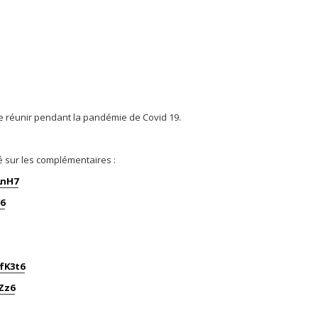
 se réunir pendant la pandémie de Covid 19.
isé sur les complémentaires :
2nH7
6
fK3t6
Zz6