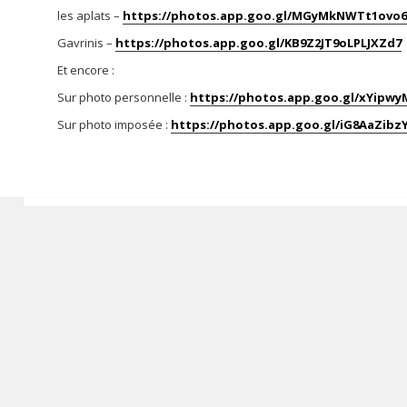
les aplats –
https://photos.app.goo.gl/MGyMkNWTt1ovo
Gavrinis –
https://photos.app.goo.gl/KB9Z2JT9oLPLJXZd7
Et encore :
Sur photo personnelle :
https://photos.app.goo.gl/xYipw
Sur photo imposée :
https://photos.app.goo.gl/iG8AaZib